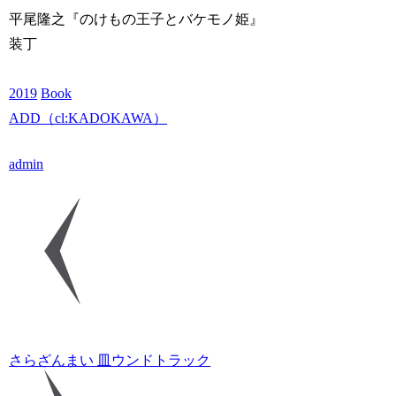
平尾隆之『のけもの王子とバケモノ姫』
装丁
2019
Book
AD
D
（cl:KADOKAWA）
admin
さらざんまい 皿ウンドトラック