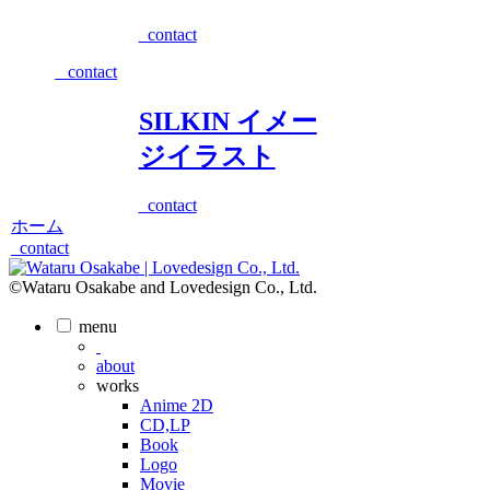
_contact
_contact
SILKIN イメー
ジイラスト
_contact
ホーム
_contact
©Wataru Osakabe and Lovedesign Co., Ltd.
menu
about
works
Anime 2D
CD,LP
Book
Logo
Movie