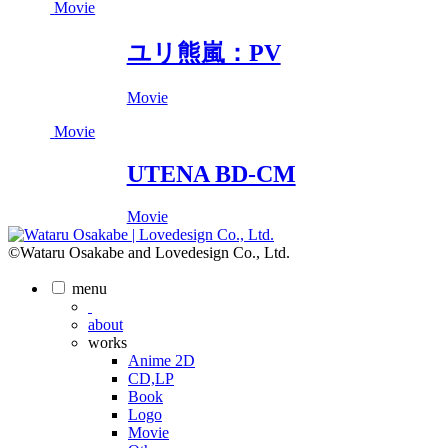
Movie
ユリ熊嵐：PV
Movie
Movie
UTENA BD-CM
Movie
©Wataru Osakabe and Lovedesign Co., Ltd.
menu
about
works
Anime 2D
CD,LP
Book
Logo
Movie